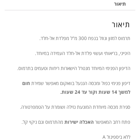
למזון
תיאור
ונוזל
NUVITA
תיאור
תרמוס למזון ונוזל בנפח 300 מ"ל מפלדת אל-חלד.
היגייני, בריאותי ועשוי פלדת אל-חלד העמידה במיוחד.
הדיפון הפנימי המיוחד מנטרל הישארות ריחות וטעמים בתרמוס.
דיפון פנימי כפול ומכסה הננעל בוואקום מאפשר שמירת
חום
למשך 14 שעות וקור עד 24 שעות.
סגירת מכסה מיוחדת המונעת נזילה ושומרת על הטמפרטורה.
פתח רחב המאפשר
האכלה ישירות
מהתרמוס וגם ניקוי קל.
ללא ביספינול A