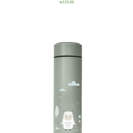
₪
115.00