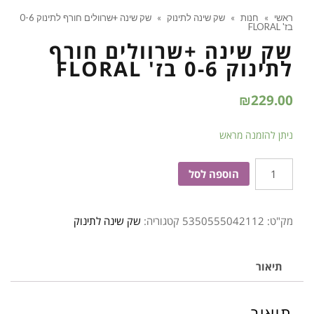
ראשי
»
חנות
»
שק שינה לתינוק
»
שק שינה +שרוולים חורף לתינוק 0-6
בז' FLORAL
שק שינה +שרוולים חורף
לתינוק 0-6 בז' FLORAL
₪
229.00
ניתן להזמנה מראש
כמות
הוספה לסל
של
שק
מק"ט:
5350555042112
קטגוריה:
שק שינה לתינוק
שינה
+שרוולים
חורף
תיאור
לתינוק
0-
תיאור