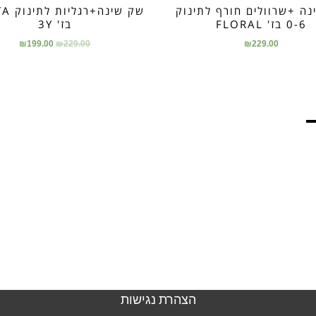
ה +שרוולים חורף לתינוק
שק שינה
0-6 בז' FLORAL
בז' 3Y
₪
199.00
₪
229.00
₪
229.00
הצהרת נגישות