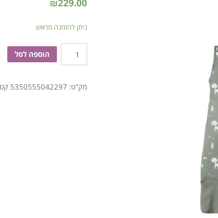
₪
229.00
ניתן להזמנה מראש
כמות
הוספה לסל
של
שק
מק"ט:
5350555042297
קטג
שינה
+רגליות
חורף
לתינוק
1Y
אפור
NORDIC