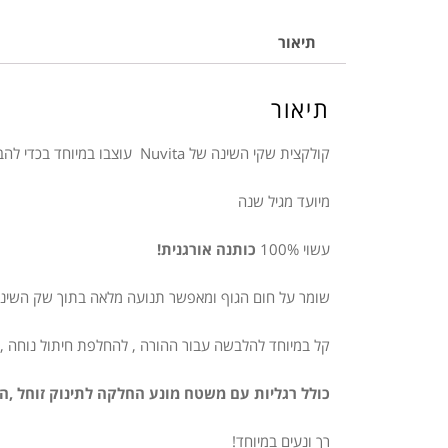
תיאור
תיאור
קולקצית שקי השינה של Nuvita עוצבו במיוחד בכדי להבטיח את הנוחות ואיכות החיים האופטימלית עבור תינוקכם!
מיועד מגיל שנה
עשוי 100%
כותנה אורגנית!
שומר על חום הגוף ומאפשר תנועה מלאה בתוך שק השינה
קל במיוחד להלבשה עבור ההורה , להחלפת חיתול נוחה ,
כולל רגליות עם משטח מונע החלקה לתינוק זוחל ,הו
רך ונעים במיוחד!