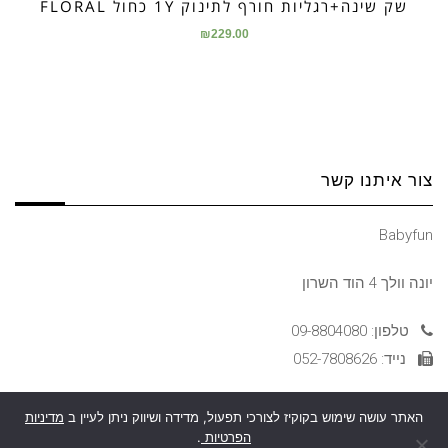
שק שינה+רגליות חורף לתינוק 1Y כחול FLORAL
₪
229.00
צור איתנו קשר
Babyfun
יונה וולך 4 הוד השרון
טלפון: 09-8804080
נייד: 052-7808626
האתר עושה שימוש בקוקיז לצורכי תפעול, מדידה ושיווק ניתן לעיין ב
מדיניות
הצהרת נגישות
הפרטיות
.