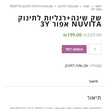
ראשי
»
חנות
»
שק שינה לתינוק
»
שק שינה+רגליות לתינוק NUVITA
אפור 3Y
שק שינה+רגליות לתינוק
NUVITA אפור 3Y
₪
199.00
₪
229.00
כמות
הוספה לסל
של
שק
קטגוריה:
שק שינה לתינוק
שינה+רגליות
לתינוק
NUVITA
תיאור
אפור
3Y
תיאור
קולקצית שקי השינה של Nuvita עוצבו במיוחד בכדי להבטיח את