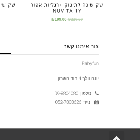
שק שינה לתינוק +רגליות אפור
NUVITA 1Y
₪
199.00
₪
229.00
צור איתנו קשר
Babyfun
יונה וולך 4 הוד השרון
טלפון: 09-8804080
נייד: 052-7808626
גלילה