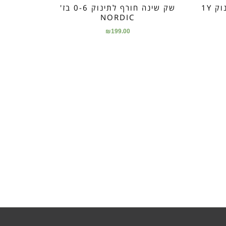
שק שינה+רגליות חורף לתינוק 1Y
שק שינה חורף לתינוק 0-6 בז'
NORDIC
₪
199.00