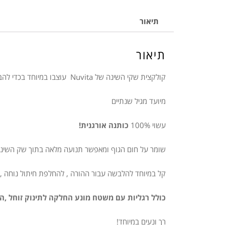
תיאור
תיאור
קולקצית שקי השינה של Nuvita עוצבו במיוחד בכדי להבטיח את הנוחות ואיכות החיים האופטימלית עבור תינוקכם!
מיועד מגיל שנתיים
עשוי 100%
כותנה אורגנית!
שומר על חום הגוף ומאפשר תנועה מלאה בתוך שק השינה
קל במיוחד להלבשה עבור ההורה , להחלפת חיתול נוחה ,
כולל רגליות עם משטח מונע החלקה לתינוק זוחל ,הו
רך ונעים במיוחד!