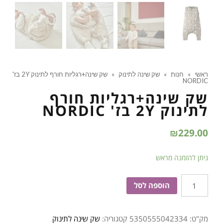
ראשי
»
חנות
»
שק שינה לתינוק
»
שק שינה+רגליות חורף לתינוק 2Y בז'
NORDIC
שק שינה+רגליות חורף
לתינוק 2Y בז' NORDIC
₪
229.00
ניתן להזמנה מראש
כמות
הוספה לסל
של
שק
מק"ט:
5350555042334
קטגוריה:
שק שינה לתינוק
שינה+רגליות