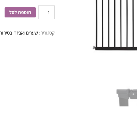
כמות
הוספה לסל
של
שער
קטגוריה:
שערים ואביזרי בטיחות
לחץ
PREMIER
שחור
144
ס''מ