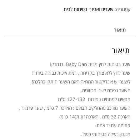
שער
קטגוריה:
שערים ואביזרי בטיחות לבית
לחץ
PREMIER
שחור
תיאור
132
ס''מ
תיאור
שער בטיחות לחץ מבית Baby Dan דנמרק!
שער לחץ ללא צורך בקדיחה , רמת איכות גבוהה ביותר!
לשער יש אינדיקטור המראה האם השער הותקן כהלכה!
השער נפתח לשני הכיוונים.
מתאים לפתחים במידות 127-132 ס"מ
השער מורכב מהחלקים הבאים : הארכה 7 ס"מ , שער פרמייר ,
הארכה 32 ס"מ , הארכה זוגית(14 ס"מ)
פתיחה עם יד אחת.
מנגנון נעילה בטיחותי כפול.