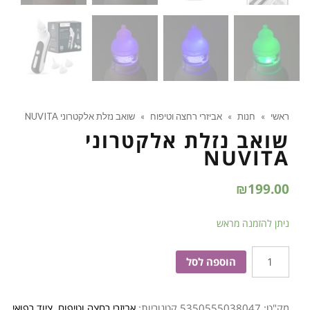
ראשי
»
חנות
»
אביזרי רחצה וטיפוח
»
שואב נזלת אלקטרוני NUVITA
שואב נזלת אלקטרוני
NUVITA
₪
199.00
ניתן להזמנה מראש
כמות
הוספה לסל
של
שואב
מק"ט:
5350555038047
קטגוריות:
אביזרי רחצה וטיפוח
,
ציוד רפואי