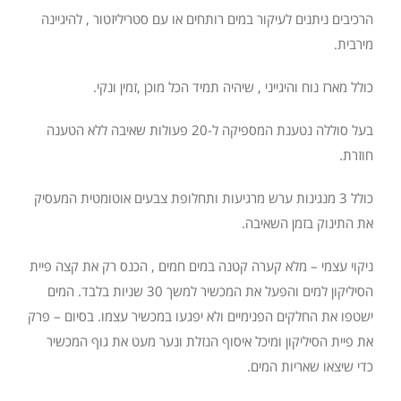
הרכיבים ניתנים לעיקור במים רותחים או עם סטריליזטור , להיגיינה
מירבית.
כולל מארז נוח והיגייני , שיהיה תמיד הכל מוכן ,זמין ונקי.
בעל סוללה נטענת המספיקה ל-20 פעולות שאיבה ללא הטענה
חוזרת.
כולל 3 מנגינות ערש מרגיעות ותחלופת צבעים אוטומטית המעסיק
את התינוק בזמן השאיבה.
ניקוי עצמי – מלא קערה קטנה במים חמים , הכנס רק את קצה פיית
הסיליקון למים והפעל את המכשיר למשך 30 שניות בלבד. המים
ישטפו את החלקים הפנימיים ולא יפגעו במכשיר עצמו. בסיום – פרק
את פיית הסיליקון ומיכל איסוף הנזלת ונער מעט את גוף המכשיר
כדי שיצאו שאריות המים.