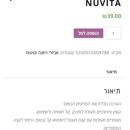
NUVITA
₪
39.00
כמות
הוספה לסל
של
סט
מק"ט:
5350555009788
קטגוריה:
אביזרי רחצה וטיפוח
לציפורניים
כחול
לתינוק
תיאור
NUVITA
תיאור
הערכה כוללת את הפריטים הבאים:
קוצץ ציפורניים מעולה לתינוק ,קל לאחיזה ולשימוש.
מספריים מעולות עם קצה מעוגל לשימוש קל ובטוח.+כיסוי לקצה
המספריים.