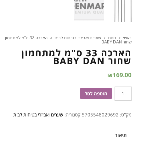
ראשי
»
חנות
»
שערים ואביזרי בטיחות לבית
»
הארכה 33 ס"מ למתחמון
שחור BABY DAN
הארכה 33 ס"מ למתחמון
שחור BABY DAN
₪
169.00
כמות
הוספה לסל
של
הארכה
מק"ט:
5705548029692
קטגוריה:
שערים ואביזרי בטיחות לבית
33
ס''מ
למתחמון
תיאור