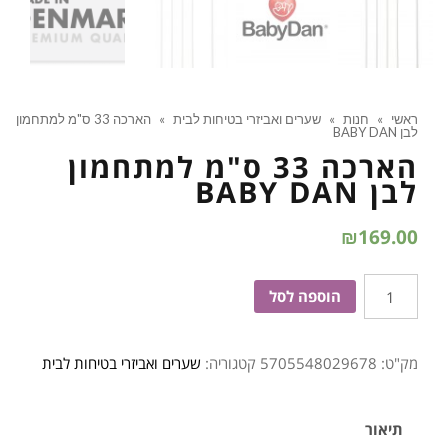
ראשי
»
חנות
»
שערים ואביזרי בטיחות לבית
»
הארכה 33 ס"מ למתחמון
לבן BABY DAN
הארכה 33 ס"מ למתחמון
לבן BABY DAN
₪
169.00
כמות
הוספה לסל
של
הארכה
מק"ט:
5705548029678
קטגוריה:
שערים ואביזרי בטיחות לבית
33
ס''מ
למתחמון
תיאור