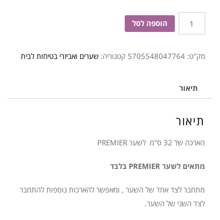
כמות
הוספה לסל
של
הארכה
מק"ט:
5705548047764
קטגוריה:
שערים ואביזרי בטיחות לבית
32
ס''מ
לשער
תיאור
לחץ
PREMIER
תיאור
שחור
BABY
הארכה של 32 ס"מ לשער PREMIER
DAN
מתאים לשער PREMIER בלבד
מתחבר לצד אחד של השער , ומאפשר להארכות נוספות להתחבר
לצד השני של השער.