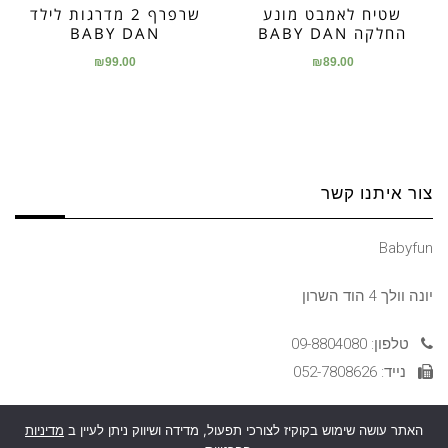
שטיח לאמבט מונע
שרפרף 2 מדרגות לילד
החלקה BABY DAN
BABY DAN
₪
99.00
₪
89.00
צור איתנו קשר
Babyfun
יונה וולך 4 הוד השרון
טלפון: 09-8804080
נייד: 052-7808626
האתר עושה שימוש בקוקיז לצורכי תפעול, מדידה ושיווק ניתן לעיין ב
מדיניות
הצהרת נגישות